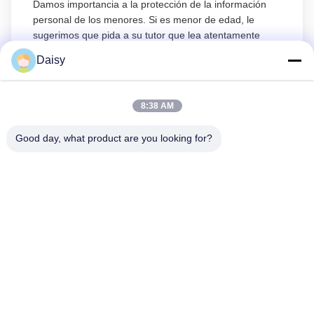
Damos importancia a la protección de la información
personal de los menores. Si es menor de edad, le
sugerimos que pida a su tutor que lea atentamente
esta política de privacidad y que utilice nuestros
Daisy
servicios o nos proporcione información bajo la premisa
de obtener el consentimiento de su tutor.
8:38 AM
Good day, what product are you looking for?
- No, no es así.123, calle Qiangyuan West, zona de desarrollo de
Nanxun, ciudad de Huzhou, provincia de Zhejiang, China
Tel: 86-512-66316783-802
Correo electrónico: sales5@smt-winding.com
En Casa
Productos
Los Vídeos
Sobre Nosotros
Recorrido Por La Fábrica
Control De Calidad
Contacta Con Nosotros