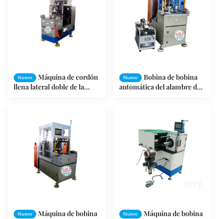
Máquina de cordón
Bobina de bobina
Nuevo
Nuevo
llena lateral doble de la
automática del alambre de
bobina del servo/del motor
la máquina de atadura del
de la máquina de cordón
estator del pequeño motor
del estator SMT
que inserta SMT - DB160
Máquina de bobina
Máquina de bobina
Nuevo
Nuevo