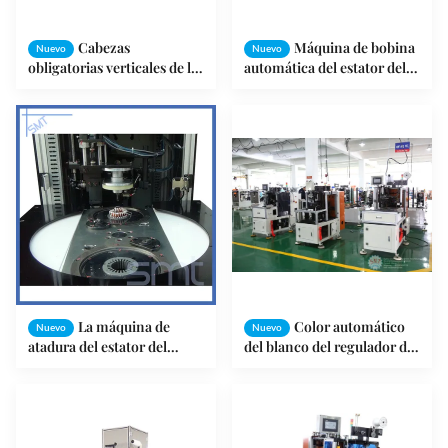
Cabezas
Máquina de bobina
Nuevo
Nuevo
obligatorias verticales de la
automática del estator del
bobina de la máquina de
motor la monofásico para
atadura del estator del
la bobina del motor que ata
motor en buena forma
0.4MPa
La máquina de
Color automático
Nuevo
Nuevo
atadura del estator del
del blanco del regulador del
motor de inducción, arrolla
CNC de la máquina de
los lados dobles que
atadura del estator del
enrollan la máquina de
motor la monofásico
atadura