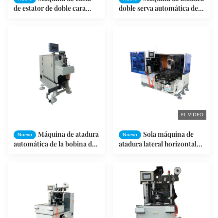
de estator de doble cara
doble serva automática de
giratoria
la bobina de los lados
EL VIDEO
Máquina de atadura
Sola máquina de
Nuevo
Nuevo
automática de la bobina de
atadura lateral horizontal
extremo del estator
del estator del motor SMT -
alto rendimiento DW350