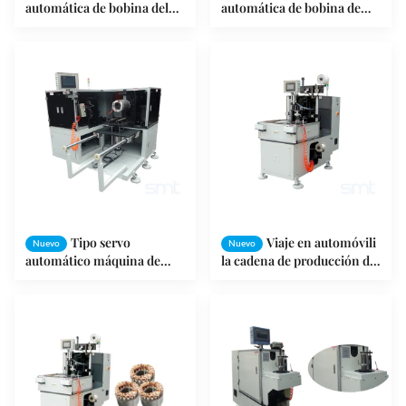
automática de bobina del
automática de bobina de
alambre de la máquina de
estator del motor
atadura del estator del
horizontal para el motor de
pequeño motor SMT -
la lavadora de la fan
DB190
Tipo servo
Viaje en automóvili
Nuevo
Nuevo
automático máquina de
la cadena de producción de
atadura de la bobina de
doble cara del motor del
estator sola altura de pila de
cordón de la bobina de
100 - de 260m m
estator 380V/50HZ