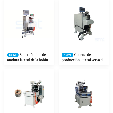
inducción para la atadura
micro
doble de los lados
Sola máquina de
Cadena de
Nuevo
Nuevo
atadura lateral de la bobina
producción lateral serva del
de la eficacia alta, máquina
motor de la máquina
de bobina automática del
obligatoria de alambre de la
estator
bobina del motor sola SMT
- DB100