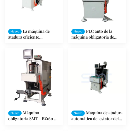
La máquina de
PLC auto de la
Nuevo
Nuevo
atadura eficiente
máquina obligatoria de
automática del estator del
alambre de la bobina de
trenzado para atar/la
extremo del estator del
bobina del estator de la
motor de la compresión
fijación termina
controlado
Máquina
Máquina de atadura
Nuevo
Nuevo
obligatoria SMT - BZ160 de
automática del estator del
alambre de la bobina de
motor la monofásico para
estator del motor de
el motor de inducción