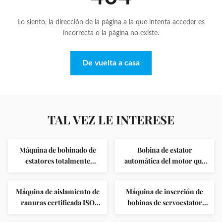
Lo siento, la dirección de la página a la que intenta acceder es
incorrecta o la página no existe.
De vuelta a casa
TAL VEZ LE INTERESE
Máquina de bobinado de
Bobina de estator
estatores totalmente
automática del motor que
automática para estatores
forma la máquina
de 2 polos con altura de
Máquina de aislamiento de
Máquina de inserción de
apilamiento máxima ≤320
ranuras certificada ISO
bobinas de servoestator
mm y certificación
para motor de 3 fases con
con potencia de 380V/50Hz
ISO9001:2008