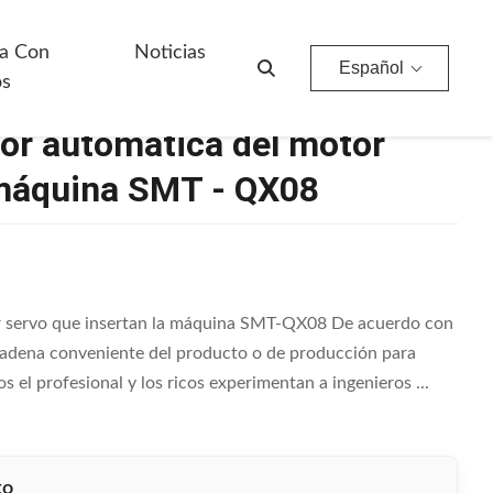
tan La Máquina SMT - QX08
a Con
Noticias
Español
os
tor automática del motor
 máquina SMT - QX08
or servo que insertan la máquina SMT-QX08 De acuerdo con
 cadena conveniente del producto o de producción para
el profesional y los ricos experimentan a ingenieros ...
to