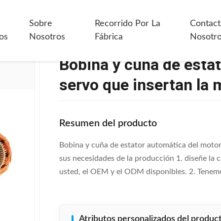
a
>
Bobina Y Cuña De Estator Automática Del Motor Servo Que Inser
Sobre
Recorrido Por La
Contact
os
Nosotros
Fábrica
Nosotr
Bobina y cuña de esta
servo que insertan la
Resumen del producto
Bobina y cuña de estator automática del mot
sus necesidades de la producción 1. diseñe la
usted, el OEM y el ODM disponibles. 2. Tenemos 
Atributos personalizados del produc