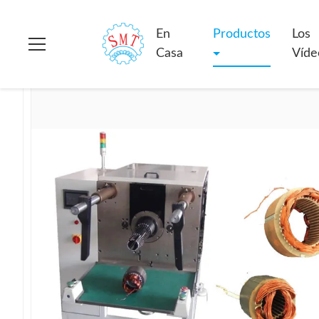
En Casa
>
Productos
>
Bobina del estator que inserta la máquin
En
Productos
Los
Casa
Víde