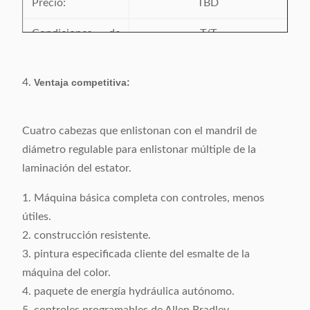
Precio:
TBD
máquinas
disponible
llega en la
Condiciones de
T/T
planta del
pago:
cliente
4.
Plazo de
Ventaja competitiva:
45 días laborables después
expedición:
de recibir la señal
Cuatro cabezas que enlistonan con el mandril de
Detalles de
Embalado con la película del
diámetro regulable para enlistonar múltiple de la
empaquetado:
vacío en caso de la madera
laminación del estator.
contrachapada
1. Máquina básica completa con controles, menos
útiles.
2. construcción resistente.
3. pintura especificada cliente del esmalte de la
máquina del color.
4. paquete de energía hydráulica autónomo.