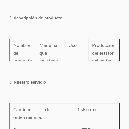
Certificación:
CE/SGS/BV/ISO9001
2. descripción de producto
Lugar del origen:
China
Nombre
Máquina
Uso
Producción
de
que
del estator
producto
enlistona
del motor
de la
eléctrico
laminación
3. Nuestro servicio
del estator
Situación
Nuevo
Pintura
A petición
Tiempo
Cantidad de
Un año
Servicio
1 sistema
Centro de
de la
orden mínima:
después
servicio de
garantía
de
ultramar