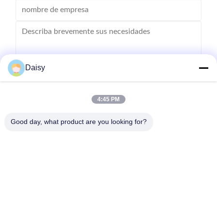
Daisy
Enviar
4:45 PM
Good day, what product are you looking for?
- No, no es así.123, calle Qiangyuan West, zona de desarrollo de
Nanxun, ciudad de Huzhou, provincia de Zhejiang, China
Tel: 86-512-66316783-802
Correo electrónico: sales5@smt-winding.com