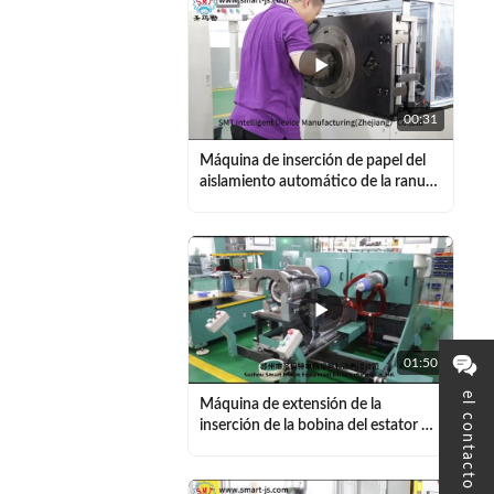
00:31
Máquina de inserción de papel del
aislamiento automático de la ranura
para el estator SMT - CW200 del
motor de inducción
01:50
el contacto
Máquina de extensión de la
inserción de la bobina del estator del
motor de la industria IEC3 y de la
bobina de bobina