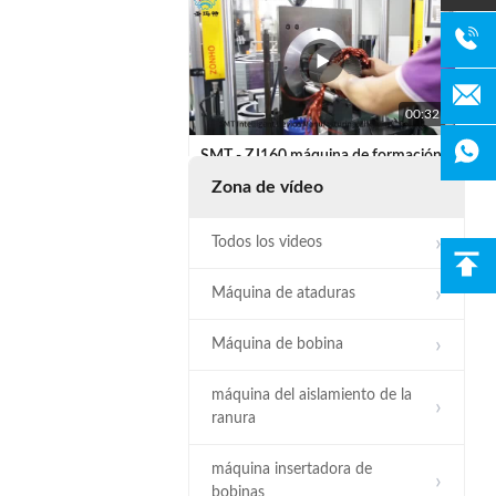
00:32
SMT - ZJ160 máquina de formación
de bobinas sistema hidráulico
Zona de vídeo
accionado estator automático
Todos los videos
Máquina de ataduras
Máquina de bobina
00:29
máquina del aislamiento de la
Máquina de formación de bobinas
ranura
intermedias para estator de 170-
260 mm OD
máquina insertadora de
bobinas