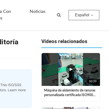
a Con
Noticias
Español
os
itoría
Vídeos relacionados
00:29
 This ISO/SGS
otors. Learn more
Máquina de aislamiento de ranuras
personalizada certificada ISO9001
para estator I.D. 50-120 mm y O.D.
≤ 190 mm