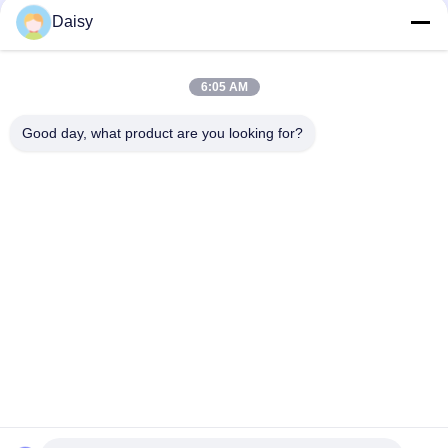
Daisy
Enviar
6:05 AM
Good day, what product are you looking for?
- No, no es así.123, calle Qiangyuan West, zona de desarrollo de
Nanxun, ciudad de Huzhou, provincia de Zhejiang, China
Tel: 86-512-66316783-802
Correo electrónico: sales5@smt-winding.com
En Casa
Productos
Los Vídeos
Sobre Nosotros
Recorrido Por La Fábrica
Control De Calidad
Contacta Con Nosotros
Noticias
© 2016-2026 SMT Intelligent Device Manufacturing (Zhejiang) Co., Ltd.. Todos