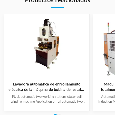
Productos relacionados
Lavadora automática de enrrollamiento
Máquin
eléctrica de la máquina de bobina del estator
totalmen
del motor/2 cabezas
polos con 
FULL automatic two working stations stator coil
Automati
y
winding machine Application of full automatic two
Induction M
working stations stator coil winding machine This
for winding 
automatic stator winding machine is suitable for 2
cycle to sign