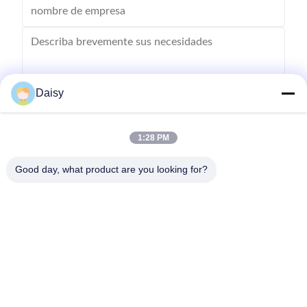
Daisy
Enviar
1:28 PM
Good day, what product are you looking for?
- No, no es así.123, calle Qiangyuan West, zona de desarrollo de
Nanxun, ciudad de Huzhou, provincia de Zhejiang, China
Tel: 86-512-66316783-802
Correo electrónico: sales5@smt-winding.com