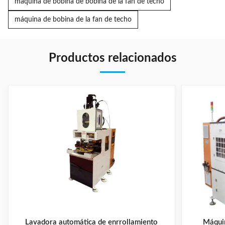
máquina de bobina de bobina de la fan de techo
máquina de bobina de la fan de techo
Productos relacionados
Lavadora automática de enrrollamiento
Máquin