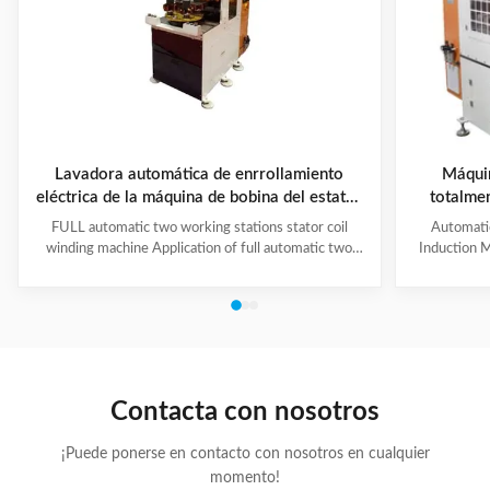
Lavadora automática de enrrollamiento
Máquin
eléctrica de la máquina de bobina del estator
totalmen
del motor/2 cabezas
polos con 
FULL automatic two working stations stator coil
Automati
y
winding machine Application of full automatic two
Induction M
working stations stator coil winding machine This
for winding 
automatic stator winding machine is suitable for 2
cycle to sign
poles, 4 poles and 6poles coils winding. 1. Main
features 
technical data of NIDE full automatic two working
reduce labor
stations stator coil winding machine Product Name
tapping (up
two working stations stator coil winding machine
adjustable f
Winding head 2pc Wire diameter 0.2~1.2mm
frame is co
Contacta con nosotros
Winding speed ≤2500RPM Max stator OD 160mm
¡Puede ponerse en contacto con nosotros en cualquier
momento!