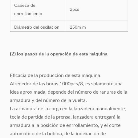
Cabeza de
2pcs
enrrollamiento
Diámetro del oscilación
250m m
Distancia de
160m m
enrrollamiento máxima
(2)
los pasos de
la
operación de esta máquina
Presión de aire
0.4-0.7Mpa
Eficacia de la producción de esta máquina
Fuente de alimentación
220V/50/60Hz 1.5Kw
Alrededor de las horas 1000pcs/8, es solamente una
MOQ
1pcs
idea aproximada, depende del número de ranuras de la
armadura y del número de la vuelta.
(L) 1050* (W) 1800* (H)
Dimensión
La armadura de la carga en la lanzadera manualmente,
1500m m
tecla de partida de la prensa, lanzadera entregará la
armadura a la posición de enrrollamiento, y el corte
automático de la bobina, de la indexación de