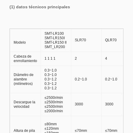
(1) datos técnicos principales
SMT-LR100
SMT-LR150I
SLR70
QLR70
Modelo
SMT-LR150 II
SMT_LR200
Cabeza de
1 1 1 1
2
4
enrrollamiento
0.3~1.0
Diámetro de
0.3~1.0
alambre
0.3~1.2
0.2~1.0
0.2~1.0
(milímetros)
0.3~1.2
0.3~1.2
≤2500r/min
Descargue la
≤2500r/min
3000
3000
velocidad
≤2500r/min
≤2000r/min
≤80mm
≤120mm
Altura de pila
≤70mm
≤70mm