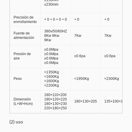
≤150mm
≤230mm
Precisión de
+ 0 + 0 + 0 + 0
+ 0
+ 0
enrrollamiento
380v/50/60HZ
Fuente de
8Kw 8Kw
7Kw
7Kw
alimentación
9Kw
≥0.6Mpa
Presión de
≥0.6Mpa
≥0.6pa
≥0.6pa
aire
≥0.6Mpa
≥0.6Mpa
≈1350Kg
≈1600Kg
Peso
≈1950Kg
≈2300Kg
≈1600Kg
≈2200Kg
180×110×200
Dimensión
180×120×220
180×130×205
135×100×180
(L×W×Hcm)
180×130×230
220×180×250
(2) uso