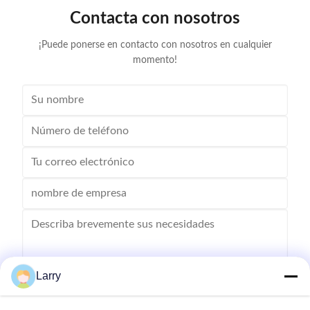
Winding head 2pc Wire diameter 0.2~1.2mm
frame is co
Contacta con nosotros
Winding speed ≤2500RPM Max stator OD 160mm
¡Puede ponerse en contacto con nosotros en cualquier
momento!
Larry
Enviar